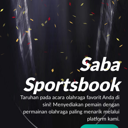
Saba
Sportsbook
Taruhan pada acara olahraga favorit Anda di
sini! Menyediakan pemain dengan
permainan olahraga paling menarik melalui
platform kami.