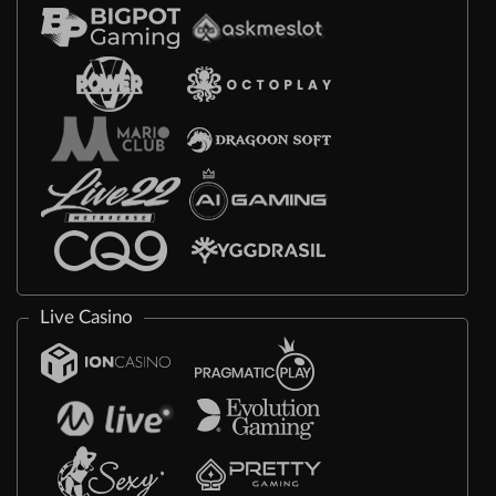
Live Casino