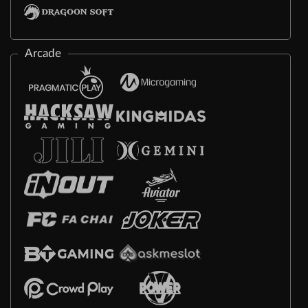
Arcade