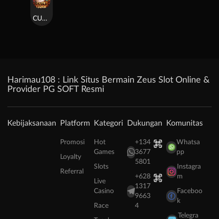
CUTE TIGER
Harimau108 : Link Situs Bermain Zeus Slot Online &
Provider PG SOFT Resmi
Kebijaksanaan
Platform
Kategori
Dukungan
Komunitas
Promosi
Hot
+134
Whatsa
Games
3677
pp
Loyalty
5801
Slots
Instagra
Referral
+628
m
Live
1317
Casino
Faceboo
9663
k
Race
4
Telegra