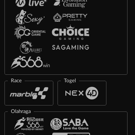
Race
Togel
Olahraga