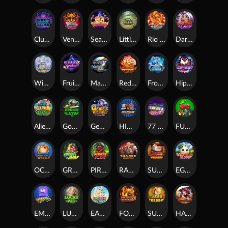
Club Party
Venice Mask
Sea Circus
Little Farm
Rio Carnival
Daruma Block
Winter Magic
Fruity Jester
Magic Wheel
Red Chilli
Frozen Joker
Hip Hop Penguin
Alien Hive
Goblin Slayer
Genies Blessing
HIGHWAY KING
77 FORTUNE
FUNTASTIC FRUIT
OCEAN ADVENTURE
GREEN GOLD
PIRATE LEGEND
RAGNAROK FIRE STORM
SUSHI BONANZA
EGGY BUNNIES
EMONJI
LUCKY PET
EASTER BUNNY
FORTUNE DRAGON 88
SUSHI DELIGHT
HALLOWIN