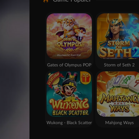
Gates of Olympus POP
Storm of Seth 2
Wukong - Black Scatter
Mahjong Ways