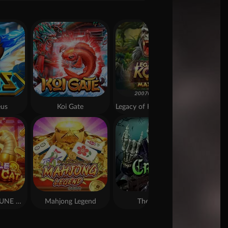
eus
Koi Gate
Legacy of Kong Maxways
MUSCLE FORTUNE CAT
Mahjong Legend
The Crypt