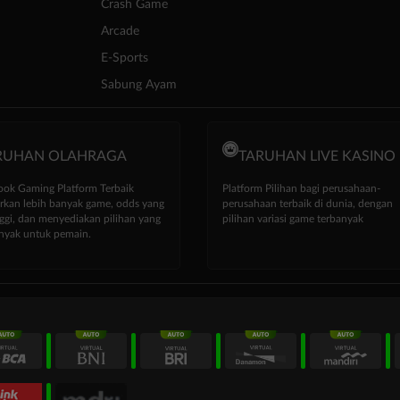
Crash Game
Arcade
E-Sports
Sabung Ayam
RUHAN OLAHRAGA
TARUHAN LIVE KASINO
ook Gaming Platform Terbaik
Platform Pilihan bagi perusahaan-
kan lebih banyak game, odds yang
perusahaan terbaik di dunia, dengan
nggi, dan menyediakan pilihan yang
pilihan variasi game terbanyak
anyak untuk pemain.