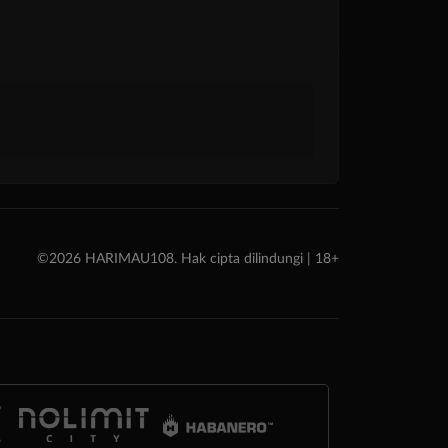
©2026 HARIMAU108. Hak cipta dilindungi | 18+