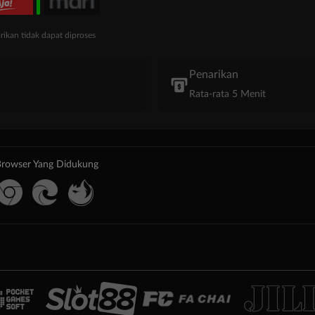
ikan tidak dapat diproses
Penarikan
Rata-rata 5 Menit
rowser Yang Didukung