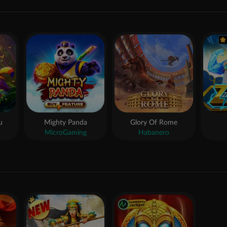
u
Mighty Panda
Glory Of Rome
MicroGaming
Habanero