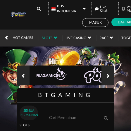
BHS
Live
Ve
Chat
Mo
INDONESIA
DAFTA
MASUK
IDR
12,733,895,
HOT GAMES
SLOTS
LIVE CASINO
RACE
TOG
BTGAMING
SEMUA
PERMAINAN
SLOTS