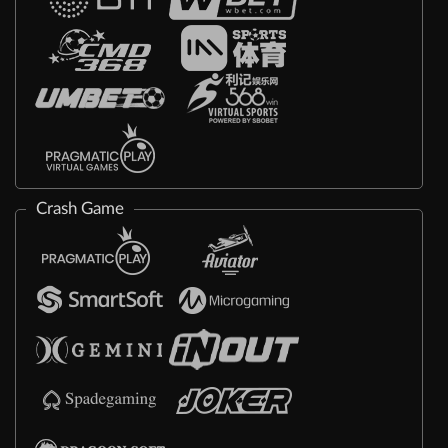
Crash Game