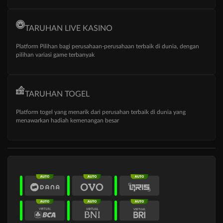
TARUHAN LIVE KASINO
Platform Pilihan bagi perusahaan-perusahaan terbaik di dunia, dengan
pilihan variasi game terbanyak
TARUHAN TOGEL
Platform togel yang menarik dari perusahan terbaik di dunia yang
menawarkan hadiah kemenangan besar