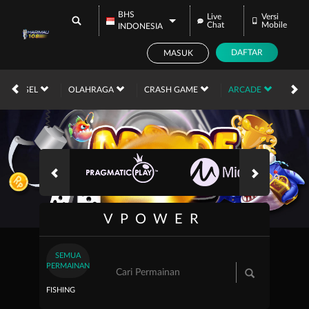
BHS
Live
Versi
Chat
Mobile
INDONESIA
DAFTAR
MASUK
TOGEL
OLAHRAGA
CRASH GAME
ARCADE
E-S
VPOWER
SEMUA
PERMAINAN
FISHING