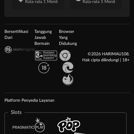
Rata-rata 1 Menit
Rata-rata 5 Menit
Bersertifikasi
Tanggung
Browser
Dari
Jawab
Yang
Bermain
Didukung
©2026 HARIMAU108.
Hak cipta dilindungi | 18+
Platform Penyedia Layanan
Slots