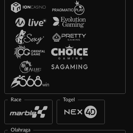
Race
Togel
Olahraga